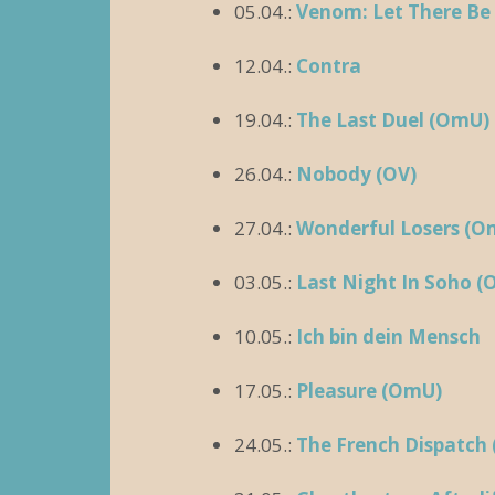
05.04.:
Venom: Let There Be
12.04.:
Contra
19.04.:
The Last Duel (OmU)
26.04.:
Nobody (OV)
27.04.:
Wonderful Losers (O
03.05.:
Last Night In Soho 
10.05.:
Ich bin dein Mensch
17.05.:
Pleasure (OmU)
24.05.:
The French Dispatch