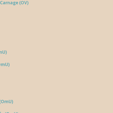
 Carnage (OV)
mU)
(OmU)
 (OmU)