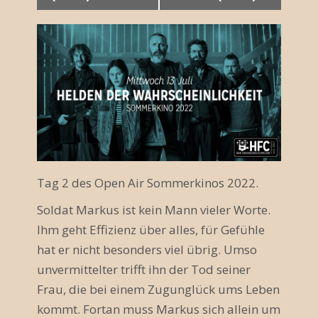
r
a
n
s
t
a
l
Tag 2 des Open Air Sommerkinos 2022.
t
Soldat Markus ist kein Mann vieler Worte.
u
Ihm geht Effizienz über alles, für Gefühle
hat er nicht besonders viel übrig. Umso
n
unvermittelter trifft ihn der Tod seiner
g
Frau, die bei einem Zugunglück ums Leben
N
kommt. Fortan muss Markus sich allein um