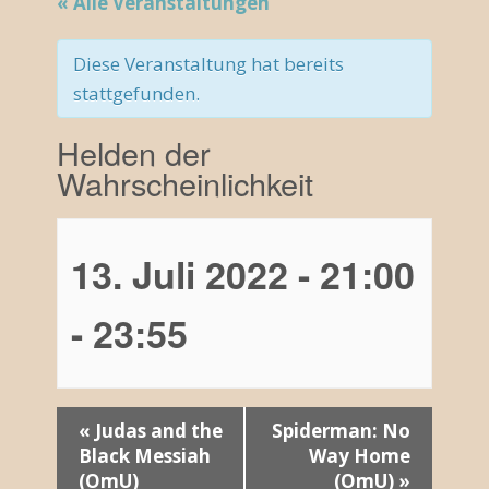
« Alle Veranstaltungen
Diese Veranstaltung hat bereits
stattgefunden.
Helden der
Wahrscheinlichkeit
13. Juli 2022 - 21:00
-
23:55
V
«
Judas and the
Spiderman: No
Black Messiah
Way Home
e
(OmU)
(OmU)
»