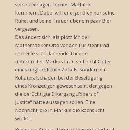
seine Teenager-Tochter Mathilde
a
kümmern. Dabei will er eigentlich nur seine
v
Ruhe, und seine Trauer über ein paar Bier
i
vergessen.
Das ändert sich, als plötzlich der
g
Mathematiker Otto vor der Tür steht und
a
ihm eine schockierende Theorie
t
unterbreitet: Markus Frau soll nicht Opfer
eines unglücklichen Zufalls, sondern ein
i
Kollateralschaden bei der Beseitigung
o
eines Kronzeugen gewesen sein, der gegen
die berüchtigte Bikergang „Riders of
n
Justice“ hätte aussagen sollen. Eine
Nachricht, die in Markus die Rachsucht
weckt…
Regisseur Anders Thomas Jensen liefert mit