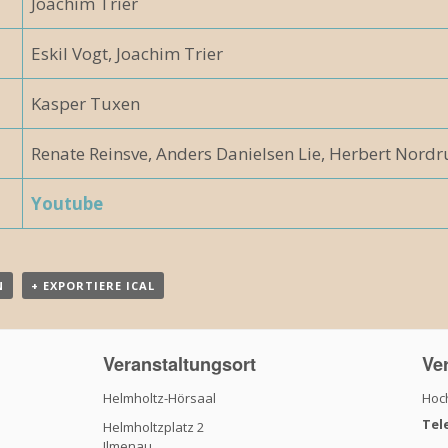
Joachim Trier
Eskil Vogt, Joachim Trier
Kasper Tuxen
Renate Reinsve, Anders Danielsen Lie, Herbert Nord
Youtube
N
+ EXPORTIERE ICAL
Veranstaltungsort
Ver
Helmholtz-Hörsaal
Hoch
Tel
Helmholtzplatz 2
Ilmenau
,