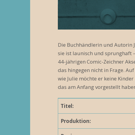
N
a
v
i
Die Buchhändlerin und Autorin J
g
sie ist launisch und sprunghaft –
44-jährigen Comic-Zeichner Aksel
a
das hingegen nicht in Frage. Auf 
t
wie Julie möchte er keine Kinder
i
das am Anfang vorgestellt hab
o
Titel:
n
Produktion: