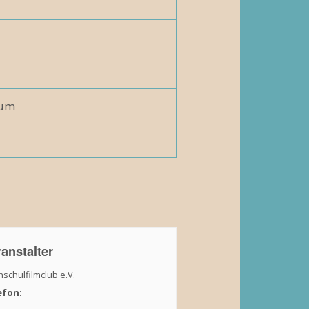
rum
anstalter
schulfilmclub e.V.
efon: