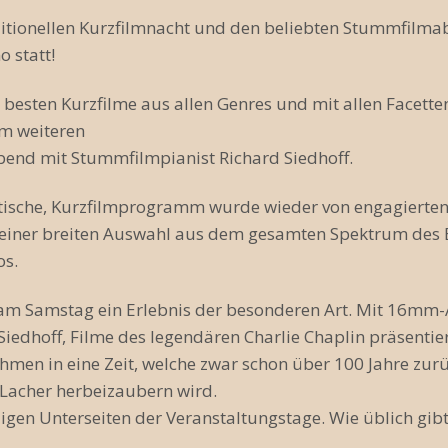
ditionellen Kurzfilmnacht und den beliebten Stummfilma
 statt!
 besten Kurzfilme aus allen Genres und mit allen Facett
em weiteren
d mit Stummfilmpianist Richard Siedhoff.
tische, Kurzfilmprogramm wurde wieder von engagierten 
 seiner breiten Auswahl aus dem gesamten Spektrum des 
os.
am Samstag ein Erlebnis der besonderen Art. Mit 16mm-
Siedhoff, Filme des legendären Charlie Chaplin präsentie
men in eine Zeit, welche zwar schon über 100 Jahre zurüc
Lacher herbeizaubern wird.
iligen Unterseiten der Veranstaltungstage. Wie üblich gi