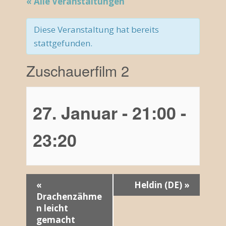
« Alle Veranstaltungen
Diese Veranstaltung hat bereits
stattgefunden.
Zuschauerfilm 2
27. Januar - 21:00
-
23:20
V
«
Heldin (DE)
»
Drachenzähme
e
n leicht
r
gemacht