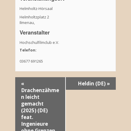
Helmholtz-Hörsaal
Helmholtzplatz 2
Ilmenau
,
Veranstalter
Hochschulfilmclub e.V.
Telefon:
03677 691265
V
«
Heldin (DE)
»
Drachenzähme
e
n leicht
r
gemacht
(2025) (DE)
a
feat.
Ingenieure
n
ohne Grenzen