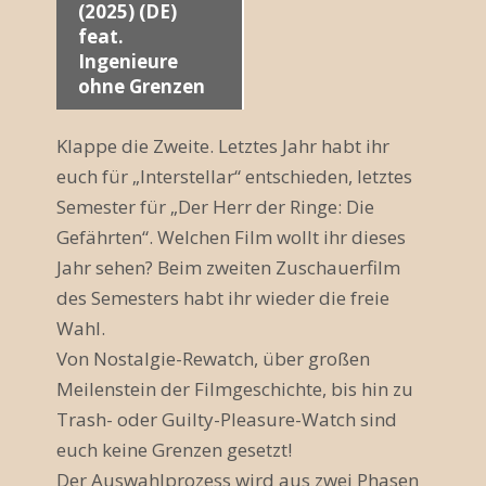
(2025) (DE)
a
feat.
Ingenieure
n
ohne Grenzen
s
Klappe die Zweite. Letztes Jahr habt ihr
t
euch für „Interstellar“ entschieden, letztes
a
Semester für „Der Herr der Ringe: Die
l
Gefährten“. Welchen Film wollt ihr dieses
Jahr sehen? Beim zweiten Zuschauerfilm
t
des Semesters habt ihr wieder die freie
u
Wahl.
n
Von Nostalgie-Rewatch, über großen
Meilenstein der Filmgeschichte, bis hin zu
g
Trash- oder Guilty-Pleasure-Watch sind
N
euch keine Grenzen gesetzt!
a
Der Auswahlprozess wird aus zwei Phasen