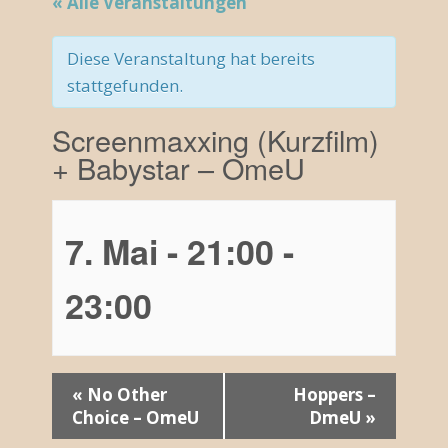
« Alle Veranstaltungen
Diese Veranstaltung hat bereits
stattgefunden.
Screenmaxxing (Kurzfilm)
+ Babystar – OmeU
7. Mai - 21:00
-
23:00
V
«
No Other
Hoppers –
Choice – OmeU
DmeU
»
e