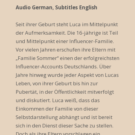
r
Audio German, Subtitles English
a
Seit ihrer Geburt steht Luca im Mittelpunkt
n
der Aufmerksamkeit. Die 16-jährige ist Teil
s
und Mittelpunkt einer Influencer-Familie.
Vor vielen Jahren erschufen ihre Eltern mit
t
„Familie Sommer“ einen der erfolgreichsten
a
Influencer-Accounts Deutschlands. Über
l
Jahre hinweg wurde jeder Aspekt von Lucas
Leben, von ihrer Geburt bis hin zur
t
Pubertät, in der Öffentlichkeit mitverfolgt
u
und diskutiert. Luca weiß, dass das
n
Einkommen der Familie von dieser
Selbstdarstellung abhängt und ist bereit
g
sich in den Dienst dieser Sache zu stellen.
N
Doch als ihre Eltern vorschlagen ein