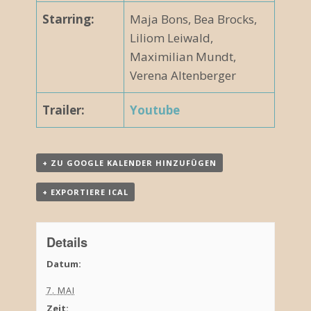
Starring:
Maja Bons, Bea Brocks,
Liliom Leiwald,
Maximilian Mundt,
Verena Altenberger
Trailer:
Youtube
+ ZU GOOGLE KALENDER HINZUFÜGEN
+ EXPORTIERE ICAL
Details
Datum:
7. MAI
Zeit: