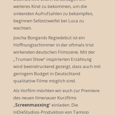
a
weiteres Kind zu bekommen, um die
sinkenden Aufrufzahlen zu bekämpfen,
v
beginnen Selbstzweifel bei Luca zu
i
wachsen.
g
Joscha Bongards Regiedebüt ist ein
a
Hoffnungsschimmer in der oftmals trist
wirkenden deutschen Filmszene. Mit der
t
„Truman Show“ inspirierten Erzählung
i
wird beeindruckend gezeigt, dass auch mit
geringem Budget in Deutschland
o
qualitative Filme möglich sind.
n
Als Vorfilm möchten wir euch zur Premiere
des neuen Ilmenauer Kurzfilms
„
Screenmaxxing
“ einladen. Die
InDieStudios-Produktion von Tamino