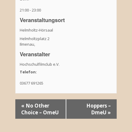
21:00 - 23:00
Veranstaltungsort
Helmholtz-Hörsaal
Helmholtzplatz 2
Ilmenau
,
Veranstalter
Hochschulfilmclub e.V.
Telefon:
03677 691265
V
«
No Other
Hoppers –
Choice – OmeU
DmeU
»
e
r