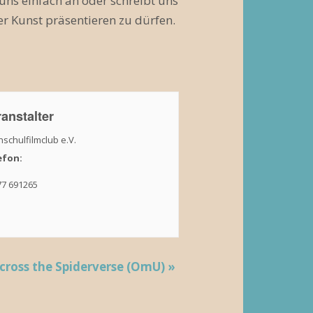
 uns einfach an oder schreibt uns
r Kunst präsentieren zu dürfen.
anstalter
schulfilmclub e.V.
efon:
77 691265
cross the Spiderverse (OmU)
»