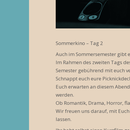
N
a
v
i
Sommerkino – Tag 2
g
Auch im Sommersemester gibt es
a
Im Rahmen des zweiten Tags de
Semester gebührend mit euch ve
t
Schnappt euch eure Picknickd
i
Euch erwarten an diesem Abend or
o
werden.
Ob Romantik, Drama, Horror, fl
n
Wir freuen uns darauf, mit Euc
lassen.