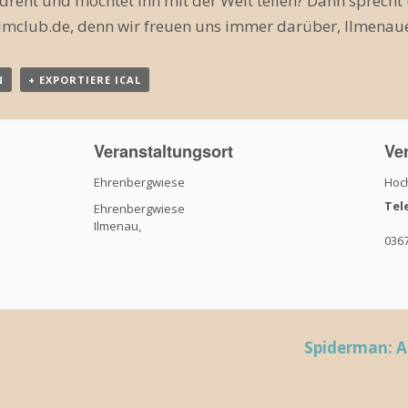
edreht und möchtet ihn mit der Welt teilen? Dann sprecht
lmclub.de, denn wir freuen uns immer darüber, Ilmenaue
N
+ EXPORTIERE ICAL
Veranstaltungsort
Ver
Ehrenbergwiese
Hoch
Tel
Ehrenbergwiese
Ilmenau
,
036
Spiderman: A