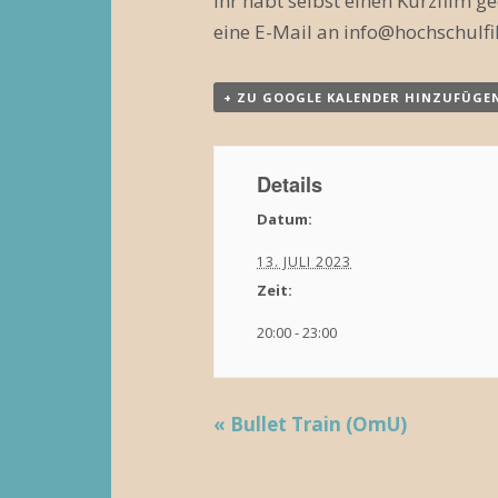
Ihr habt selbst einen Kurzfilm g
eine E-Mail an info@hochschulfi
+ ZU GOOGLE KALENDER HINZUFÜGE
Details
Datum:
13. JULI 2023
Zeit:
20:00 - 23:00
«
Bullet Train (OmU)
V
e