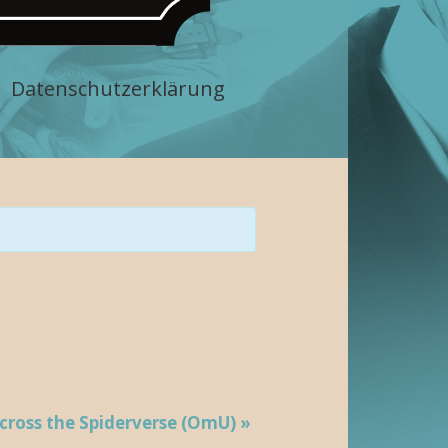
Datenschutzerklärung
cross the Spiderverse (OmU)
»